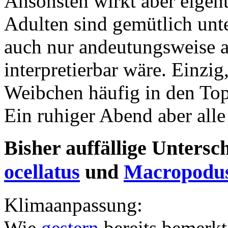
Ansonsten wirkt aber eigentl
Adulten sind gemütlich unt
auch nur andeutungsweise 
interpretierbar wäre. Einzi
Weibchen häufig in den Top
Ein ruhiger Abend aber alle
Bisher auffällige Unters
ocellatus
und
Macropodus
Klimaanpassung:
Wie
gestern
bereits bemerkt