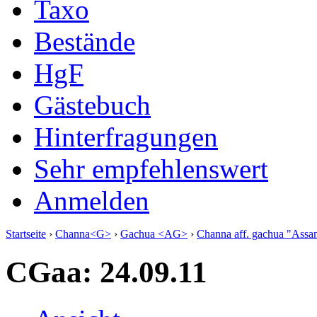
Taxo
Bestände
HgF
Gästebuch
Hinterfragungen
Sehr empfehlenswert
Anmelden
Startseite
›
Channa<G>
›
Gachua <AG>
›
Channa aff. gachua "Assa
CGaa: 24.09.11