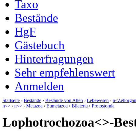
Taxo
Bestände
HgF
Gästebuch
Hinterfragungen
Sehr empfehlenswert
Anmelden
Startseite
›
Bestände
›
Bestände von Allen
›
Lebewesen
›
n<Zellorga
n<>
›
n<>
›
Metazoa
›
Eumetazoa
›
Bilateria
›
Protostomia
Lophotrochozoa<>-Best