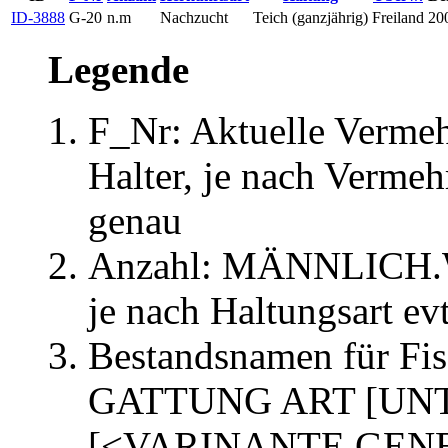
ID-3888
G-20
n.m
Nachzucht
Teich (ganzjährig)
Freiland
20
Legende
F_Nr: Aktuelle Verme
Halter, je nach Verme
genau
Anzahl: MÄNNLICH
je nach Haltungsart evt
Bestandsnamen für Fis
GATTUNG ART [UN
[<VARINANTE.GEN