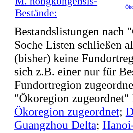
M. hongkongensis-
Öko
Bestände:
Bestandslistungen nach 
Soche Listen schließen a
(bisher) keine Fundortreg
sich z.B. einer nur für B
Fundortregion zugeordnet
"Ökoregion zugeordnet" 
Ökoregion zugeordnet
;
D
Guangzhou Delta
;
Hanoi