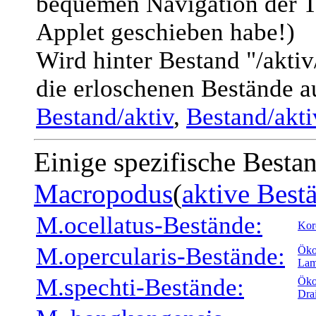
bequemen Navigation der T
Applet geschieben habe!)
Wird hinter Bestand "/akti
die erloschenen Bestände a
Bestand/aktiv
,
Bestand/akt
Einige spezifische Besta
Macropodus
(
aktive Best
M.ocellatus-Bestände:
Kor
M.opercularis-Bestände:
Öko
Lam
M.spechti-Bestände:
Öko
Dra