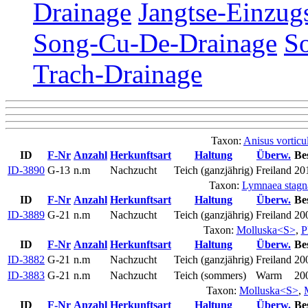
Drainage
Jangtse-Einzug
Song-Cu-De-Drainage
S
Trach-Drainage
Taxon:
Anisus vorticu
ID
F-Nr
Anzahl
Herkunftsart
Haltung
Überw.
Be
ID-3890
G-13
n.m
Nachzucht
Teich (ganzjährig)
Freiland
20
Taxon:
Lymnaea stagna
ID
F-Nr
Anzahl
Herkunftsart
Haltung
Überw.
Be
ID-3889
G-21
n.m
Nachzucht
Teich (ganzjährig)
Freiland
20
Taxon:
Molluska<S>
,
P
ID
F-Nr
Anzahl
Herkunftsart
Haltung
Überw.
Be
ID-3882
G-21
n.m
Nachzucht
Teich (ganzjährig)
Freiland
20
ID-3883
G-21
n.m
Nachzucht
Teich (sommers)
Warm
20
Taxon:
Molluska<S>
,
ID
F-Nr
Anzahl
Herkunftsart
Haltung
Überw.
Be